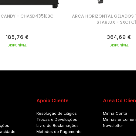
R CANDY - CHASD4351EBC
ARCA HORIZONTAL GELADOS
STARLUX - SXCTC
185,76 €
364,69 €
DISPONÍVEL
DISPONÍVEL
Apoio Cliente
Área Do Clien
Resolução de Litigios
Minha Conta
Trocas e Devoluções
Minhas encomen
ições
Livro de Reclamações
Newsletter
ivacidade
Métodos de Pagamento