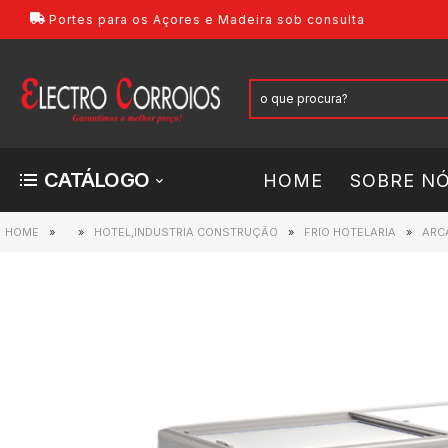
Portes para os Açores e Madeira sob consulta
CATÁLOGO
HOME
SOBRE N
HOME
»
»
HOTEL,INDUSTRIA CONSTRUÇÃO
»
FRIO HOTELARIA
»
ARC