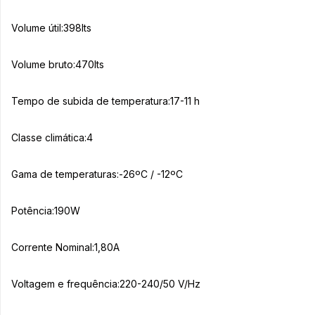
Volume útil:398lts
Volume bruto:470lts
Tempo de subida de temperatura:17-11 h
Classe climática:4
Gama de temperaturas:-26ºC / -12ºC
Potência:190W
Corrente Nominal:1,80A
Voltagem e frequência:220-240/50 V/Hz