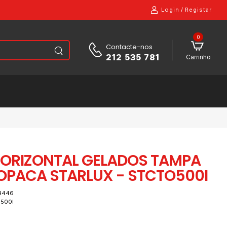
Login
/
Registar
0
Contacte-nos
212 535 781
Carrinho
ORIZONTAL GELADOS TAMPA
OPACA STARLUX - STCTO500I
4446
O500I