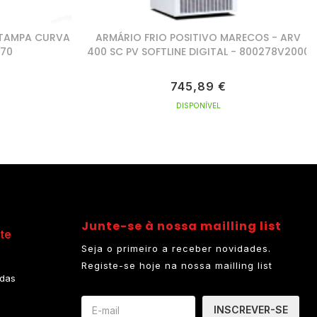
 TAMPA CURVA
ARMÁRIO FRIO POSITIVO MARECOS - ARV
170
400 SC PV SOFTLINE DIGITAL - 800278V2000
745,89 €
DISPONÍVEL
Junte-se à nossa mailling list
te
Seja o primeiro a receber novidades.
Registe-se hoje na nossa mailling list
das
INSCREVER-SE