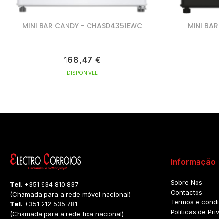
MINI BAR CANDY - CHASD4351EWC
MINI BA
168,47 €
DISPONÍVEL
Informação
Sobre Nós
Tel.
+351 934 810 837
Contactos
(Chamada para a rede móvel nacional)
Termos e cond
Tel.
+351 212 535 781
Politicas de Pr
(Chamada para a rede fixa nacional)