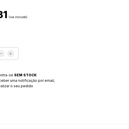
81
(iva incluido)
ontra-se
SEM STOCK
eber uma notificação por email,
ealizar o seu pedido