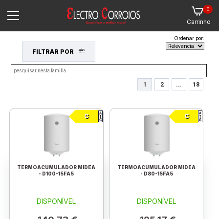
0
Carrinho
Ordenar por:
FILTRAR POR
1
2
...
18
C
C
TERMOACUMULADOR MIDEA
TERMOACUMULADOR MIDEA
- D100-15FA5
- D80-15FA5
DISPONÍVEL
DISPONÍVEL