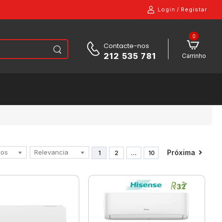
Login
/
Registar
0
Contacte-nos
212 535 781
Carrinho
tos
Próxima
Relevancia
1
2
...
10