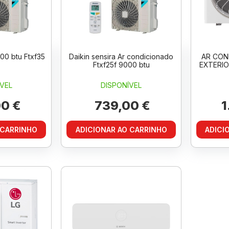
000 btu Ftxf35
Daikin sensira Ar condicionado
AR CON
Ftxf25f 9000 btu
EXTERIO
VEL
DISPONÍVEL
0 €
739,00 €
1
 CARRINHO
ADICIONAR AO CARRINHO
ADICI