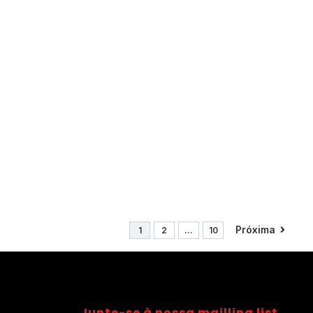
Próxima
1
2
...
10
Junte-se à nossa mailling list