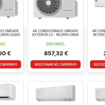
DO UNIDADE
AR CONDICIONADO UNIDADE
AR CON
U3R19.U24A0
EXTERIOR LG - MU2R15.U18A0
INTERI
VEL
DISPONÍVEL
00 €
857,32 €
 CARRINHO
ADICIONAR AO CARRINHO
ADICI