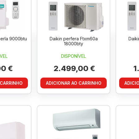
erla 9000btu
Daikin perfera Ftxm60a
Daik
18000bty
VEL
DISPONÍVEL
0 €
2.499,00 €
1
 CARRINHO
ADICIONAR AO CARRINHO
ADICI