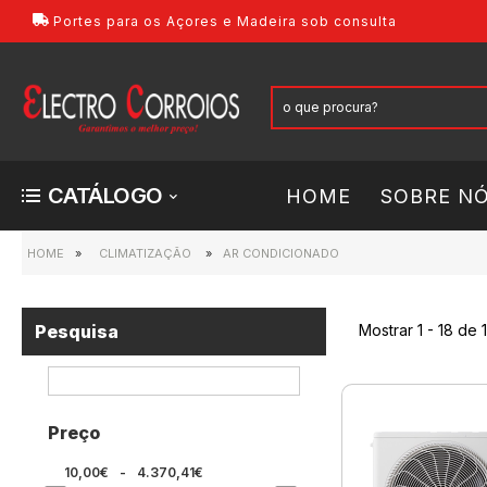
Portes para os Açores e Madeira sob consulta
CATÁLOGO
HOME
SOBRE N
HOME
»
CLIMATIZAÇÃO
»
AR CONDICIONADO
Pesquisa
Mostrar
1 - 18
de
Preço
10,00€
-
4.370,41€