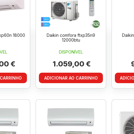
txp60n 18000
Daikin comfora ftxp35n9
Daiki
12000btu
VEL
DISPONÍVEL
00 €
1.059,00 €
9
 CARRINHO
ADICIONAR AO CARRINHO
ADICI