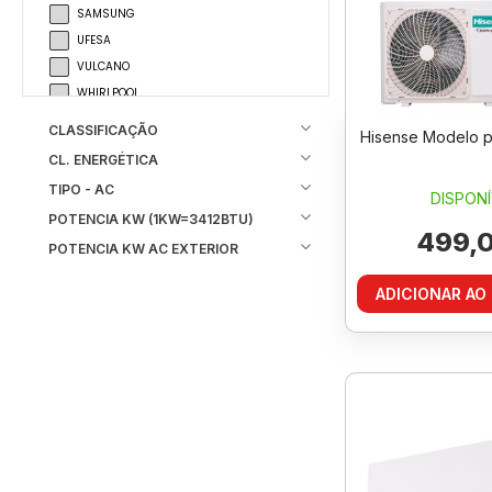
SAMSUNG
UFESA
VULCANO
WHIRLPOOL
CLASSIFICAÇÃO
Hisense Modelo p
CL. ENERGÉTICA
TIPO - AC
DISPONÍ
POTENCIA KW (1KW=3412BTU)
499,0
POTENCIA KW AC EXTERIOR
ADICIONAR AO