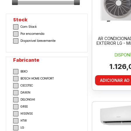
Stock
Com Stock
Por encomenda
AR CONDICIONA
Disponivel brevemente
EXTERIOR LG - M
DISPONÍ
Fabricante
1.126,
BEKO
BOSCH HOME CONFORT
ADICIONAR AO
CECOTEC
DAIKIN
DELONGHI
GREE
HISENSE
HTW
LG