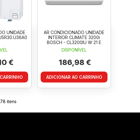
DO UNIDADE
AR CONDICIONADO UNIDADE
U5R30.U36A0
INTERIOR CLIMATE 3200i
BOSCH - CL3200IU W 21 E
VEL
DISPONÍVEL
10 €
186,98 €
 CARRINHO
ADICIONAR AO CARRINHO
178
itens