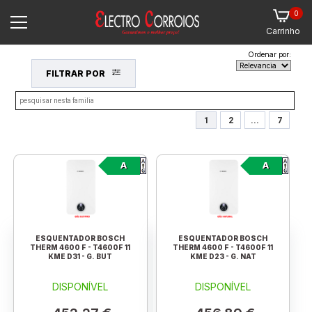
0
Carrinho
Ordenar por:
FILTRAR POR
1
2
...
7
A
A
ESQUENTADOR BOSCH
ESQUENTADOR BOSCH
THERM 4600 F - T4600F 11
THERM 4600 F - T4600F 11
KME D31 - G. BUT
KME D23 - G. NAT
DISPONÍVEL
DISPONÍVEL