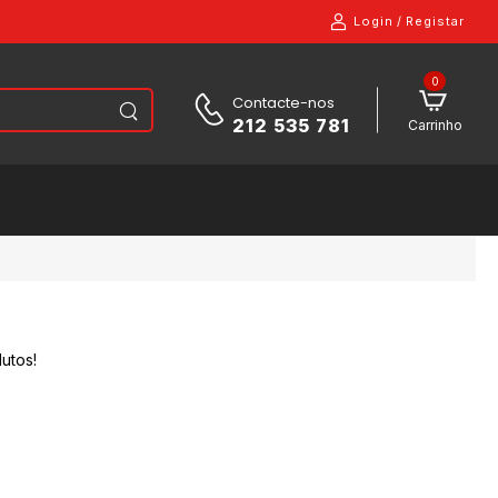
Login
/
Registar
0
Contacte-nos
212 535 781
Carrinho
utos!