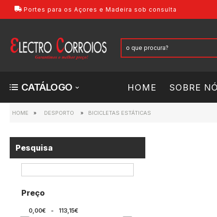
Portes para os Açores e Madeira sob consulta
CATÁLOGO
HOME
SOBRE N
HOME
»
DESPORTO
»
BICICLETAS ESTÁTICAS
Pesquisa
Preço
0,00€
-
113,15€