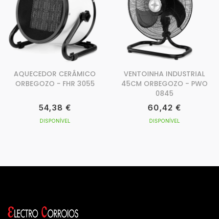
AQUECEDOR CERÂMICO
VENTOINHA INDUSTRIAL
ORBEGOZO - FHR 3055
45CM ORBEGOZO - PWO
0845
54,38 €
60,42 €
DISPONÍVEL
DISPONÍVEL