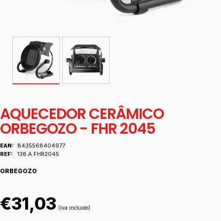
AQUECEDOR CERÂMICO
ORBEGOZO - FHR 2045
EAN:
8435568404977
REF:
138.A.FHR2045
ORBEGOZO
€31,03
(iva incluido)