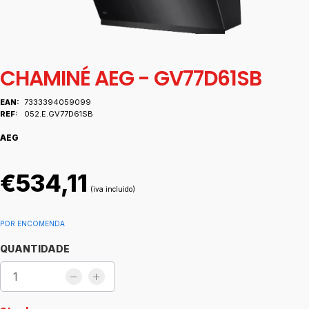
CHAMINÉ AEG - GV77D61SB
EAN:
7333394059099
REF:
052.E.GV77D61SB
AEG
€534,11
(iva incluido)
POR ENCOMENDA
QUANTIDADE