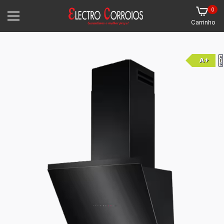
0
Carrinho
A+